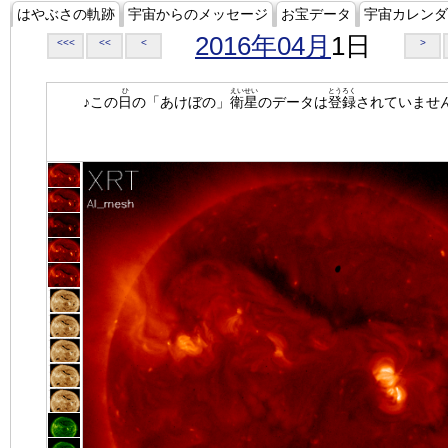
はやぶさの軌跡
宇宙からのメッセージ
お宝データ
宇宙カレンダ
2016年04月
1日
<<<
<<
<
>
ひ
えいせい
とうろく
♪この
日
の「あけぼの」
衛星
のデータは
登録
されていませ