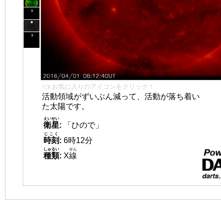
👈 お気に入りのアイコンをクリック！
活動領域がずいぶん減って、活動が落ち着い
た太陽です。
えいせい
衛星
:
「ひので」
じこく
時刻
:
6時12分
しゅるい
せん
種類
:
X
線