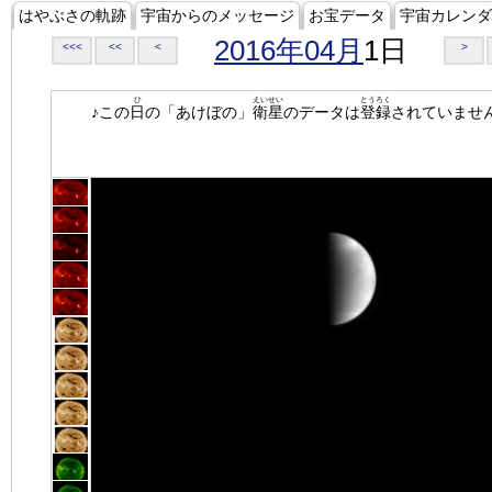
はやぶさの軌跡
宇宙からのメッセージ
お宝データ
宇宙カレンダ
2016年04月
1日
<<<
<<
<
>
ひ
えいせい
とうろく
♪この
日
の「あけぼの」
衛星
のデータは
登録
されていませ