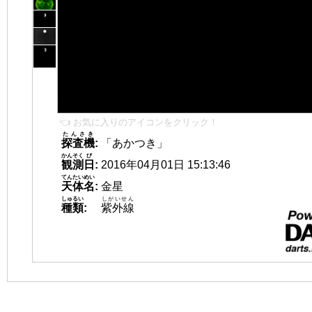
👈 お気に入りのアイコンをクリック！
たんさき
探査機
:
「あかつき」
かんそく
び
観測
日
:
2016年04月01日 15:13:46
てんたいめい
天体名
:
金星
しゅるい
しがいせん
種類
:
紫外線