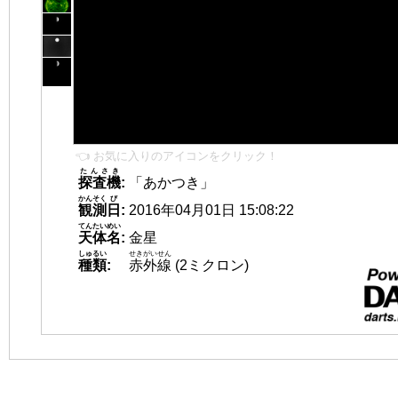
👈 お気に入りのアイコンをクリック！
たんさき
探査機
:
「あかつき」
かんそく
び
観測
日
:
2016年04月01日 15:08:22
てんたいめい
天体名
:
金星
しゅるい
せきがいせん
種類
:
赤外線
(2ミクロン)