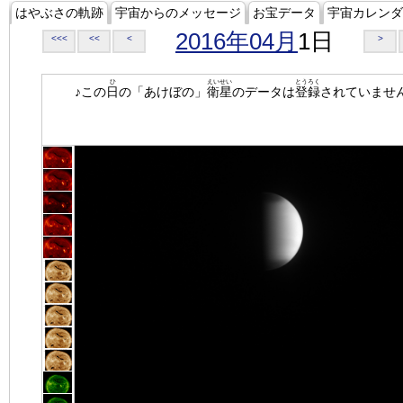
はやぶさの軌跡
宇宙からのメッセージ
お宝データ
宇宙カレンダ
2016年04月
1日
<<<
<<
<
>
ひ
えいせい
とうろく
♪この
日
の「あけぼの」
衛星
のデータは
登録
されていませ