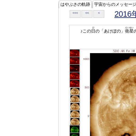
はやぶさの軌跡
宇宙からのメッセー
2016
<<<
<<
<
ひ
えいせい
♪この
日
の「あけぼの」
衛星