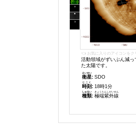
👈 お気に入りのアイコンをク
活動領域がずいぶん減っ
た太陽です。
えいせい
衛星
:
SDO
じこく
時刻
:
18時1分
しゅるい
きょくたんしがいせん
種類
:
極端紫外線