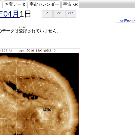
ジ
お宝データ
宇宙カレンダー
宇宙 xR
年04月
1日
>
>>
>>>
…☞Engli
とうろく
のデータは
登録
されていません。