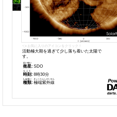
👈 お気に入りのアイコンをクリック！
活動極大期を過ぎて少し落ち着いた太陽で
す。
えいせい
衛星
:
SDO
じこく
時刻
:
8時30分
しゅるい
きょくたんしがいせん
種類
:
極端紫外線