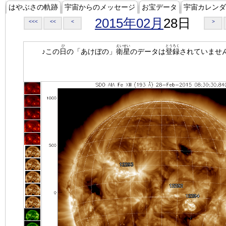
はやぶさの軌跡
宇宙からのメッセージ
お宝データ
宇宙カレンダ
2015年02月
28日
<<<
<<
<
>
ひ
えいせい
とうろく
♪この
日
の「あけぼの」
衛星
のデータは
登録
されていませ