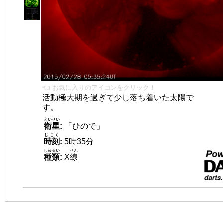
👈 お気に入りのアイコンをクリック！
活動極大期を過ぎて少し落ち着いた太陽で
す。
えいせい
衛星
:
「ひので」
じこく
時刻
:
5時35分
しゅるい
せん
種類
:
X
線