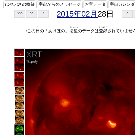
はやぶさの軌跡
宇宙からのメッセージ
お宝データ
宇宙カレンダ
2015年02月
28日
<<<
<<
<
>
ひ
えいせい
とうろく
♪この
日
の「あけぼの」
衛星
のデータは
登録
されていませ