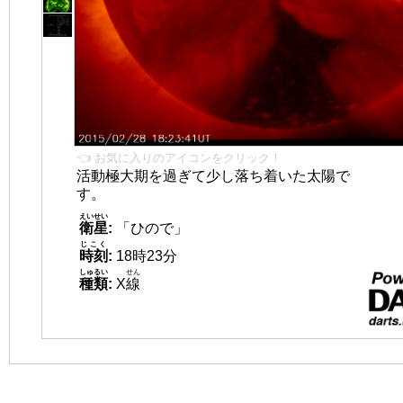
👈 お気に入りのアイコンをクリック！
活動極大期を過ぎて少し落ち着いた太陽で
す。
えいせい
衛星
:
「ひので」
じこく
時刻
:
18時23分
しゅるい
せん
種類
:
X
線