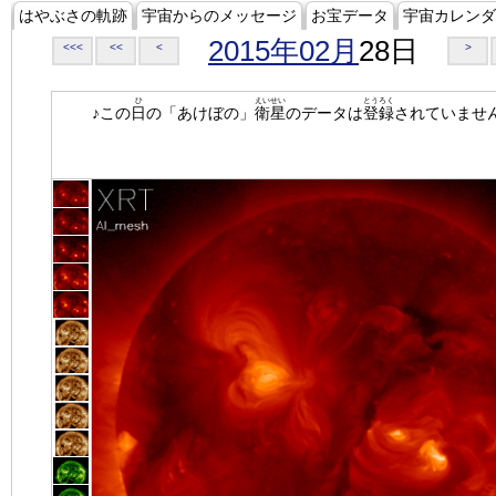
はやぶさの軌跡
宇宙からのメッセージ
お宝データ
宇宙カレンダ
2015年02月
28日
<<<
<<
<
>
ひ
えいせい
とうろく
♪この
日
の「あけぼの」
衛星
のデータは
登録
されていませ