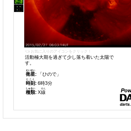
👈 お気に入りのアイコンをクリック！
活動極大期を過ぎて少し落ち着いた太陽で
す。
えいせい
衛星
:
「ひので」
じこく
時刻
:
6時3分
しゅるい
せん
種類
:
X
線