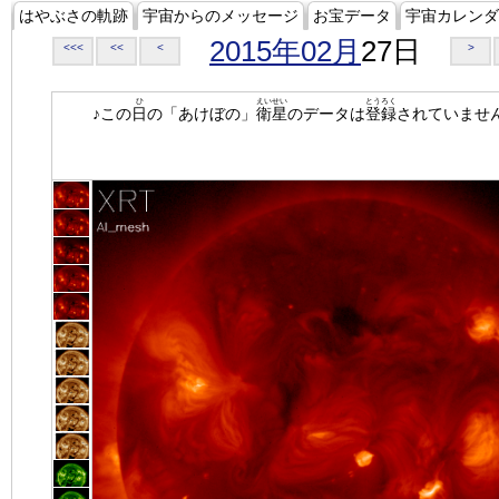
はやぶさの軌跡
宇宙からのメッセージ
お宝データ
宇宙カレンダ
2015年02月
27日
<<<
<<
<
>
ひ
えいせい
とうろく
♪この
日
の「あけぼの」
衛星
のデータは
登録
されていませ