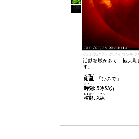
👈 お気に入りのアイコンをク
活動領域が多く、極大期
す。
えいせい
衛星
:
「ひので」
じこく
時刻
:
5時53分
しゅるい
せん
種類
:
X
線