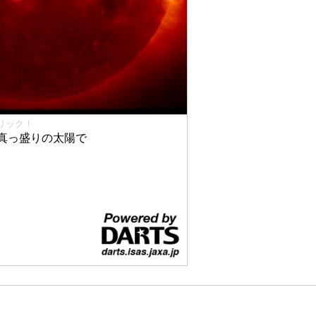
リック！
真っ盛りの太陽で