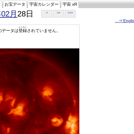
ジ
お宝データ
宇宙カレンダー
宇宙 xR
年02月
28日
>
>>
>>>
…☞Engli
とうろく
のデータは
登録
されていません。