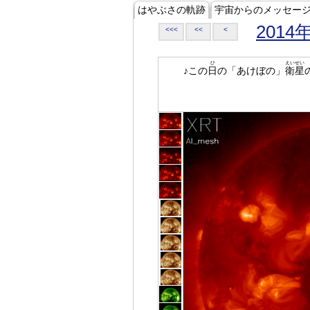
はやぶさの軌跡
宇宙からのメッセー
2014
<<<
<<
<
ひ
えいせい
♪この
日
の「あけぼの」
衛星