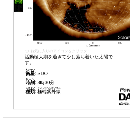
👈 お気に入りのアイコンをクリック！
活動極大期を過ぎて少し落ち着いた太陽で
す。
えいせい
衛星
:
SDO
じこく
時刻
:
8時30分
しゅるい
きょくたんしがいせん
種類
:
極端紫外線