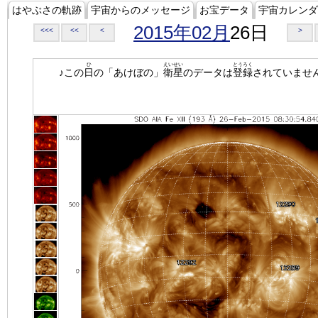
はやぶさの軌跡
宇宙からのメッセージ
お宝データ
宇宙カレンダ
2015年02月
26日
<<<
<<
<
>
ひ
えいせい
とうろく
♪この
日
の「あけぼの」
衛星
のデータは
登録
されていませ