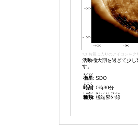
👈 お気に入りのアイコンをク
活動極大期を過ぎて少し
す。
えいせい
衛星
:
SDO
じこく
時刻
:
0時30分
しゅるい
きょくたんしがいせん
種類
:
極端紫外線