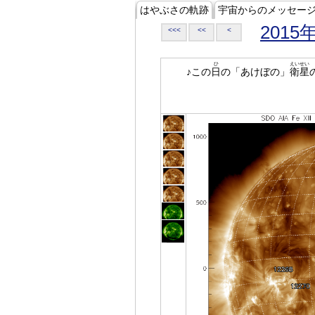
はやぶさの軌跡
宇宙からのメッセー
2015
<<<
<<
<
ひ
えいせい
♪この
日
の「あけぼの」
衛星