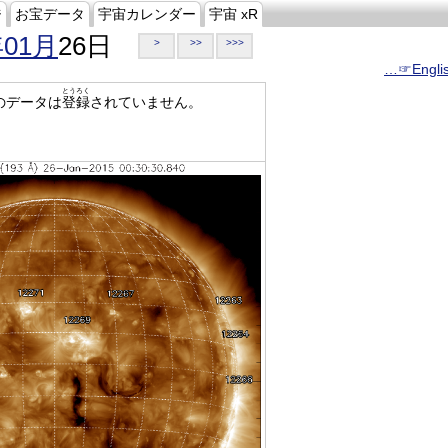
ジ
お宝データ
宇宙カレンダー
宇宙 xR
年01月
26日
>
>>
>>>
…☞Engli
とうろく
のデータは
登録
されていません。