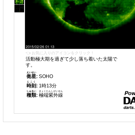
👈 お気に入りのアイコンをクリック！
活動極大期を過ぎて少し落ち着いた太陽で
す。
えいせい
衛星
:
SOHO
じこく
時刻
:
1時13分
しゅるい
きょくたんしがいせん
種類
:
極端紫外線