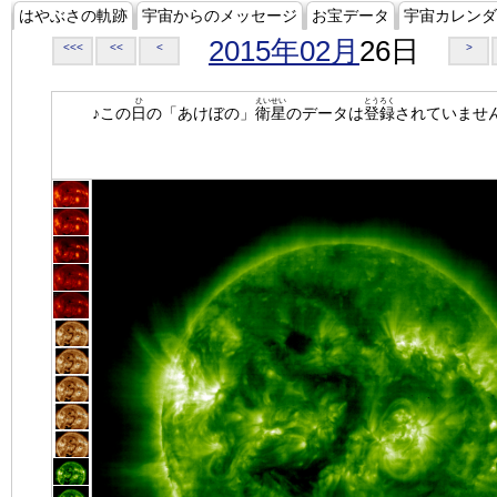
はやぶさの軌跡
宇宙からのメッセージ
お宝データ
宇宙カレンダ
2015年02月
26日
<<<
<<
<
>
ひ
えいせい
とうろく
♪この
日
の「あけぼの」
衛星
のデータは
登録
されていませ