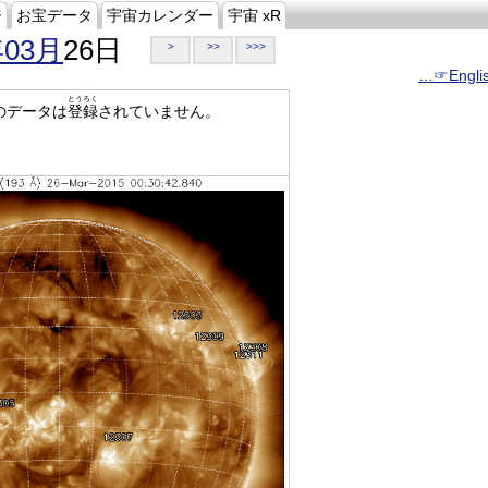
ジ
お宝データ
宇宙カレンダー
宇宙 xR
年03月
26日
>
>>
>>>
…☞Engli
とうろく
のデータは
登録
されていません。