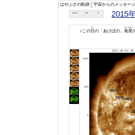
はやぶさの軌跡
宇宙からのメッセー
2015
<<<
<<
<
ひ
えいせい
♪この
日
の「あけぼの」
衛星