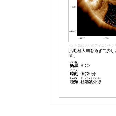
👈 お気に入りのアイコンをク
活動極大期を過ぎて少し
す。
えいせい
衛星
:
SDO
じこく
時刻
:
0時30分
しゅるい
きょくたんしがいせん
種類
:
極端紫外線