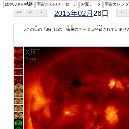
はやぶさの軌跡
宇宙からのメッセージ
お宝データ
宇宙カレンダ
2015年02月
26日
<<<
<<
<
>
ひ
えいせい
とうろく
♪この
日
の「あけぼの」
衛星
のデータは
登録
されていませ