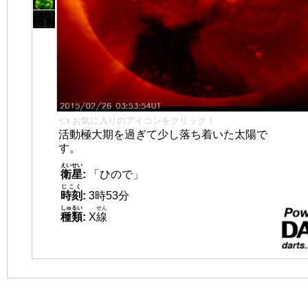
👈 お気に入りのアイコンをクリック！
活動極大期を過ぎて少し落ち着いた太陽で
す。
えいせい
衛星
:
「ひので」
じこく
時刻
:
3時53分
しゅるい
せん
種類
:
X
線