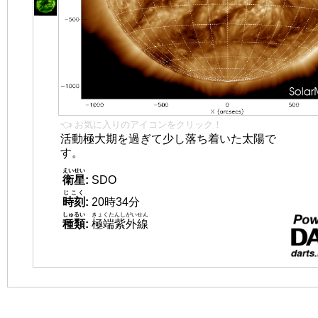
👈 お気に入りのアイコンをクリック！
活動極大期を過ぎて少し落ち着いた太陽で
す。
えいせい
衛星
:
SDO
じこく
時刻
:
20時34分
しゅるい
きょくたんしがいせん
種類
:
極端紫外線