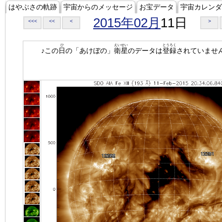
はやぶさの軌跡
宇宙からのメッセージ
お宝データ
宇宙カレンダ
2015年02月
11日
<<<
<<
<
>
ひ
えいせい
とうろく
♪この
日
の「あけぼの」
衛星
のデータは
登録
されていませ