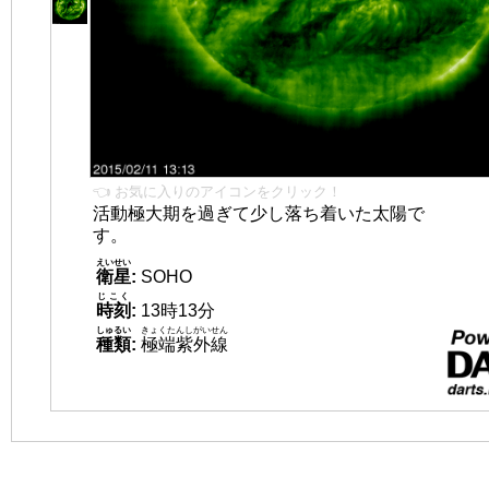
👈 お気に入りのアイコンをクリック！
活動極大期を過ぎて少し落ち着いた太陽で
す。
えいせい
衛星
:
SOHO
じこく
時刻
:
13時13分
しゅるい
きょくたんしがいせん
種類
:
極端紫外線