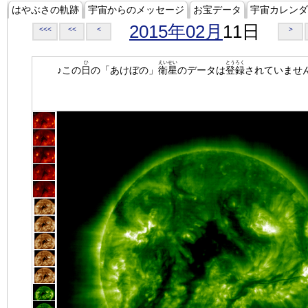
はやぶさの軌跡
宇宙からのメッセージ
お宝データ
宇宙カレンダ
2015年02月
11日
<<<
<<
<
>
ひ
えいせい
とうろく
♪この
日
の「あけぼの」
衛星
のデータは
登録
されていませ