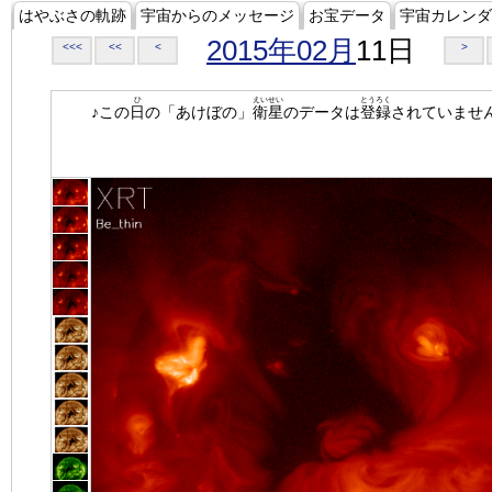
はやぶさの軌跡
宇宙からのメッセージ
お宝データ
宇宙カレンダ
2015年02月
11日
<<<
<<
<
>
ひ
えいせい
とうろく
♪この
日
の「あけぼの」
衛星
のデータは
登録
されていませ