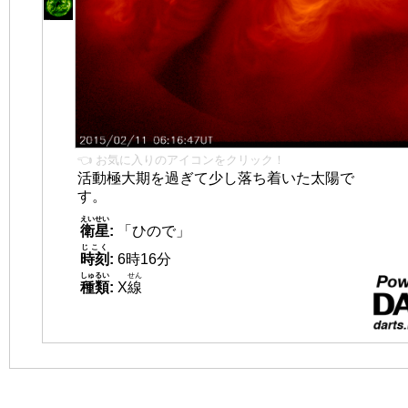
👈 お気に入りのアイコンをクリック！
活動極大期を過ぎて少し落ち着いた太陽で
す。
えいせい
衛星
:
「ひので」
じこく
時刻
:
6時16分
しゅるい
せん
種類
:
X
線