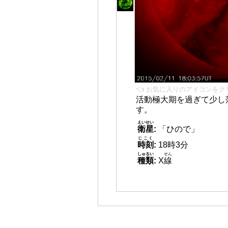
👈 お気に入りのアイコンをク
活動極大期を過ぎて少し
す。
えいせい
衛星
:
「ひので」
じこく
時刻
:
18時3分
しゅるい
せん
種類
:
X
線