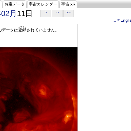
ジ
お宝データ
宇宙カレンダー
宇宙 xR
年02月
11日
>
>>
>>>
…☞Engli
とうろく
のデータは
登録
されていません。