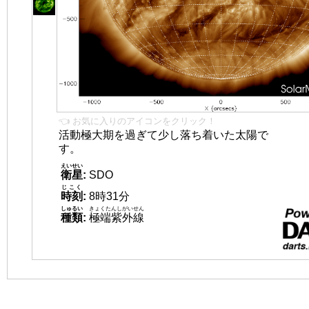
👈 お気に入りのアイコンをクリック！
活動極大期を過ぎて少し落ち着いた太陽で
す。
えいせい
衛星
:
SDO
じこく
時刻
:
8時31分
しゅるい
きょくたんしがいせん
種類
:
極端紫外線