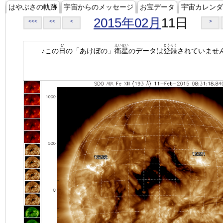
はやぶさの軌跡
宇宙からのメッセージ
お宝データ
宇宙カレンダ
2015年02月
11日
<<<
<<
<
>
ひ
えいせい
とうろく
♪この
日
の「あけぼの」
衛星
のデータは
登録
されていませ