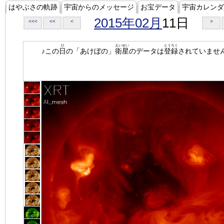
はやぶさの軌跡
宇宙からのメッセージ
お宝データ
宇宙カレンダ
2015年02月
11日
<<<
<<
<
>
ひ
えいせい
とうろく
♪この
日
の「あけぼの」
衛星
のデータは
登録
されていませ