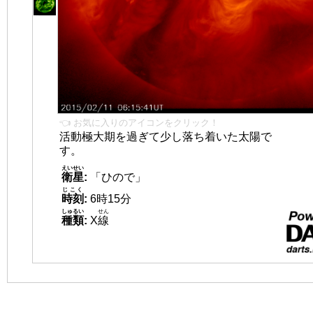
👈 お気に入りのアイコンをクリック！
活動極大期を過ぎて少し落ち着いた太陽で
す。
えいせい
衛星
:
「ひので」
じこく
時刻
:
6時15分
しゅるい
せん
種類
:
X
線