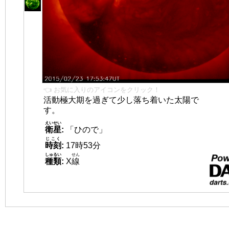
👈 お気に入りのアイコンをクリック！
活動極大期を過ぎて少し落ち着いた太陽で
す。
えいせい
衛星
:
「ひので」
じこく
時刻
:
17時53分
しゅるい
せん
種類
:
X
線