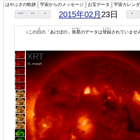
はやぶさの軌跡
宇宙からのメッセージ
お宝データ
宇宙カレンダ
2015年02月
23日
<<<
<<
<
>
ひ
えいせい
とうろく
♪この
日
の「あけぼの」
衛星
のデータは
登録
されていませ