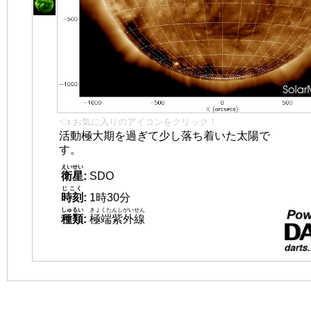
👈 お気に入りのアイコンをクリック！
活動極大期を過ぎて少し落ち着いた太陽で
す。
えいせい
衛星
:
SDO
じこく
時刻
:
1時30分
しゅるい
きょくたんしがいせん
種類
:
極端紫外線