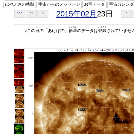
はやぶさの軌跡
宇宙からのメッセージ
お宝データ
宇宙カレンダ
2015年02月
23日
<<<
<<
<
>
ひ
えいせい
とうろく
♪この
日
の「あけぼの」
衛星
のデータは
登録
されていませ