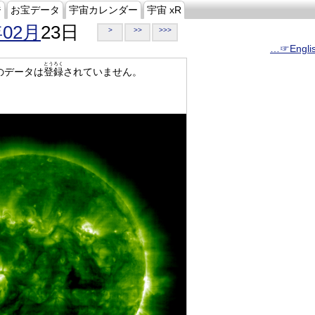
ジ
お宝データ
宇宙カレンダー
宇宙 xR
年02月
23日
>
>>
>>>
…☞Engli
とうろく
のデータは
登録
されていません。