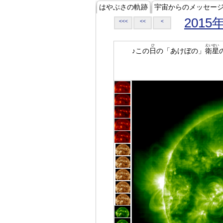
はやぶさの軌跡
宇宙からのメッセー
2015
<<<
<<
<
ひ
えいせい
♪この
日
の「あけぼの」
衛星