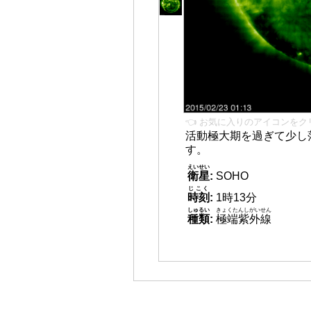
👈 お気に入りのアイコンをク
活動極大期を過ぎて少し
す。
えいせい
衛星
:
SOHO
じこく
時刻
:
1時13分
しゅるい
きょくたんしがいせん
種類
:
極端紫外線