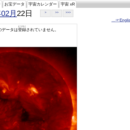
ジ
お宝データ
宇宙カレンダー
宇宙 xR
年02月
22日
>
>>
>>>
…☞Engli
とうろく
のデータは
登録
されていません。