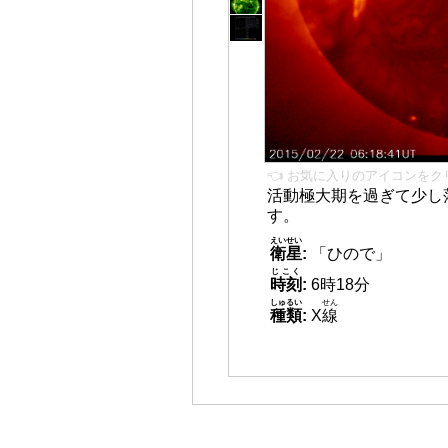
👈 お気に入りのアイコンをク
活動極大期を過ぎて少し
す。
えいせい
衛星
:
「ひので」
じこく
時刻
:
6時18分
しゅるい
せん
種類
:
X
線