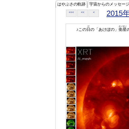
はやぶさの軌跡
宇宙からのメッセー
2015
<<<
<<
<
ひ
えいせい
♪この
日
の「あけぼの」
衛星