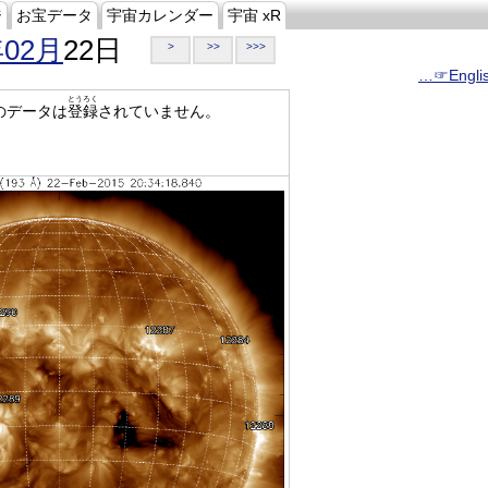
ジ
お宝データ
宇宙カレンダー
宇宙 xR
年02月
22日
>
>>
>>>
…☞Engli
とうろく
のデータは
登録
されていません。