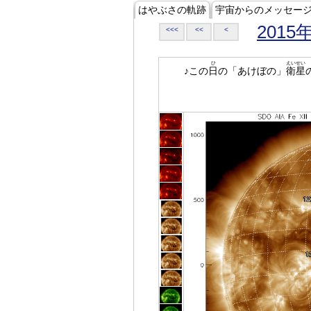
はやぶさの軌跡
宇宙からのメッセー
2015
<<<
<<
<
ひ
えいせい
♪この
日
の「あけぼの」
衛星