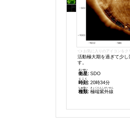
👈 お気に入りのアイコンをク
活動極大期を過ぎて少し
す。
えいせい
衛星
:
SDO
じこく
時刻
:
20時34分
しゅるい
きょくたんしがいせん
種類
:
極端紫外線