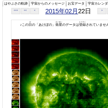
はやぶさの軌跡
宇宙からのメッセージ
お宝データ
宇宙カレンダ
2015年02月
22日
<<<
<<
<
>
ひ
えいせい
とうろく
♪この
日
の「あけぼの」
衛星
のデータは
登録
されていませ