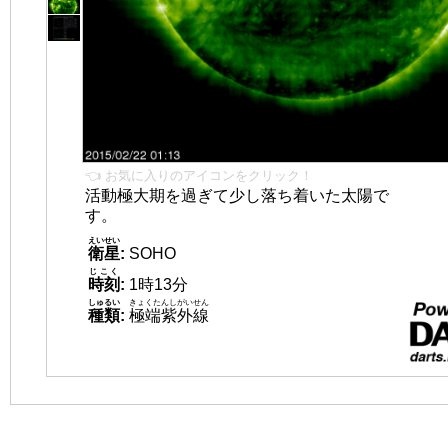
👈 お気に入りのアイコンをクリック！
活動極大期を過ぎて少し落ち着いた太陽で
す。
えいせい
衛星
:
SOHO
じこく
時刻
:
1時13分
しゅるい
きょくたんしがいせん
種類
:
極端紫外線