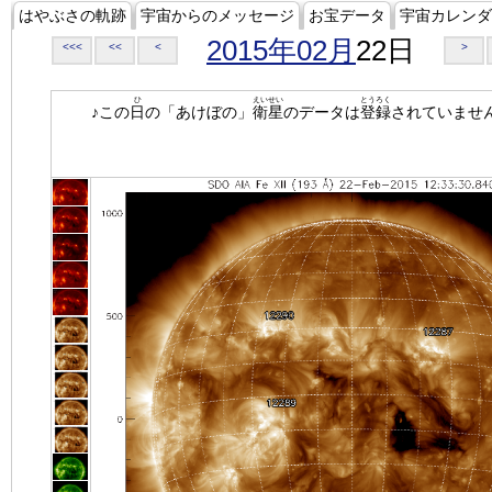
はやぶさの軌跡
宇宙からのメッセージ
お宝データ
宇宙カレンダ
2015年02月
22日
<<<
<<
<
>
ひ
えいせい
とうろく
♪この
日
の「あけぼの」
衛星
のデータは
登録
されていませ