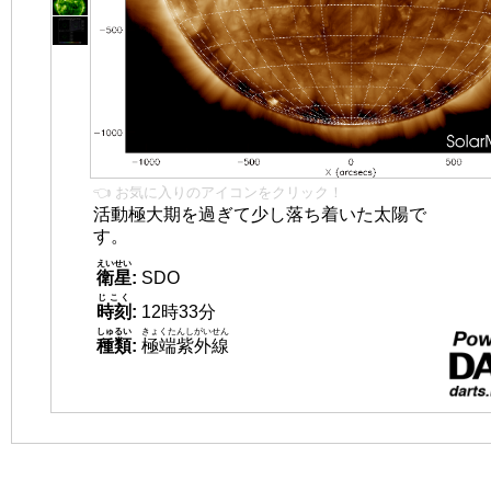
👈 お気に入りのアイコンをクリック！
活動極大期を過ぎて少し落ち着いた太陽で
す。
えいせい
衛星
:
SDO
じこく
時刻
:
12時33分
しゅるい
きょくたんしがいせん
種類
:
極端紫外線