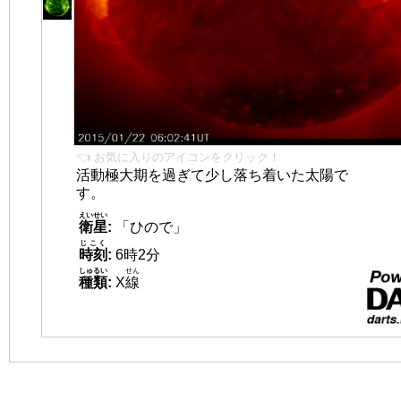
👈 お気に入りのアイコンをクリック！
活動極大期を過ぎて少し落ち着いた太陽で
す。
えいせい
衛星
:
「ひので」
じこく
時刻
:
6時2分
しゅるい
せん
種類
:
X
線