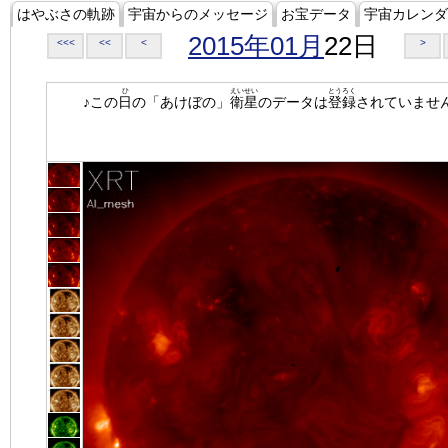
はやぶさの軌跡
宇宙からのメッセージ
お宝データ
宇宙カレンダ
2015年01月
22日
<<<
<<
<
>
ひ
えいせい
とうろく
♪この
日
の「あけぼの」
衛星
のデータは
登録
されていませ