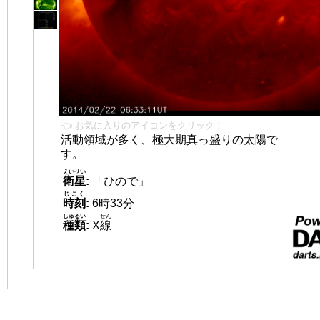
👈 お気に入りのアイコンをクリック！
活動領域が多く、極大期真っ盛りの太陽で
す。
えいせい
衛星
:
「ひので」
じこく
時刻
:
6時33分
しゅるい
せん
種類
:
X
線