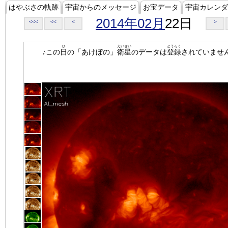
はやぶさの軌跡
宇宙からのメッセージ
お宝データ
宇宙カレンダ
2014年02月
22日
<<<
<<
<
>
ひ
えいせい
とうろく
♪この
日
の「あけぼの」
衛星
のデータは
登録
されていませ