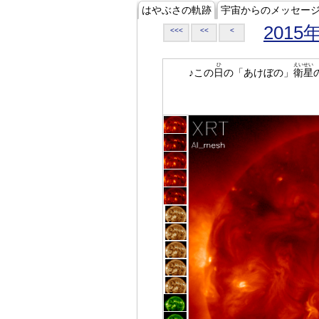
はやぶさの軌跡
宇宙からのメッセー
2015
<<<
<<
<
ひ
えいせい
♪この
日
の「あけぼの」
衛星