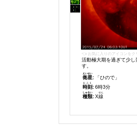
👈 お気に入りのアイコンをク
活動極大期を過ぎて少し
す。
えいせい
衛星
:
「ひので」
じこく
時刻
:
6時3分
しゅるい
せん
種類
:
X
線