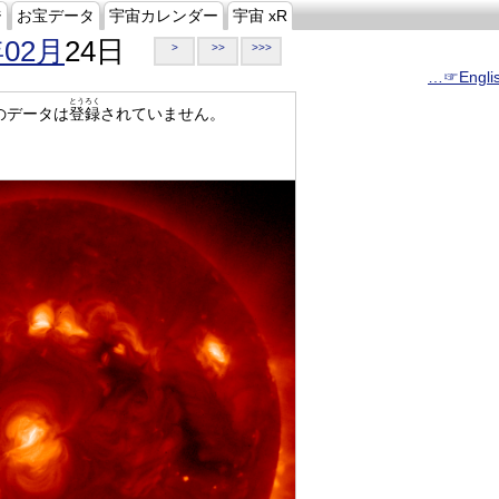
ジ
お宝データ
宇宙カレンダー
宇宙 xR
年02月
24日
>
>>
>>>
…☞Engli
とうろく
のデータは
登録
されていません。