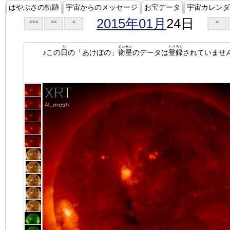
はやぶさの軌跡
宇宙からのメッセージ
お宝データ
宇宙カレンダ
2015年01月
24日
<<<
<<
<
>
ひ
えいせい
とうろく
♪この
日
の「あけぼの」
衛星
のデータは
登録
されていませ