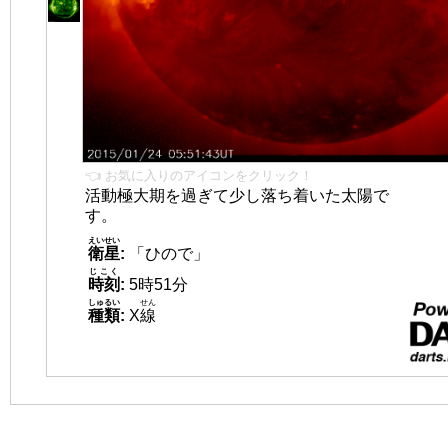
👈 お気に入りのアイコンをクリック！
活動極大期を過ぎて少し落ち着いた太陽で
す。
えいせい
衛星
:
「ひので」
じこく
時刻
:
5時51分
しゅるい
せん
種類
:
X
線