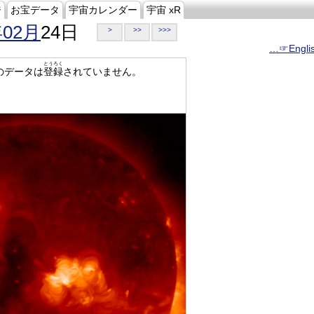
ジ
お宝データ
宇宙カレンダー
宇宙 xR
年02月
24日
>
>>
>>>
…☞Engli
とうろく
のデータは
登録
されていません。