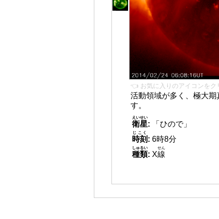
👈 お気に入りのアイコンをク
活動領域が多く、極大期
す。
えいせい
衛星
:
「ひので」
じこく
時刻
:
6時8分
しゅるい
せん
種類
:
X
線