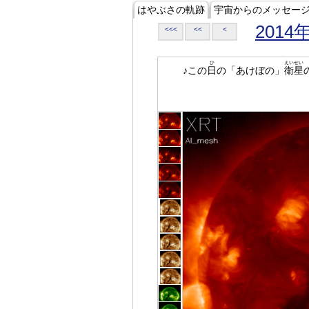
はやぶさの軌跡
宇宙からのメッセー
2014
<<<
<<
<
ひ
えいせい
♪この
日
の「あけぼの」
衛星