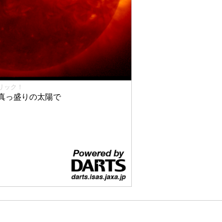
リック！
真っ盛りの太陽で