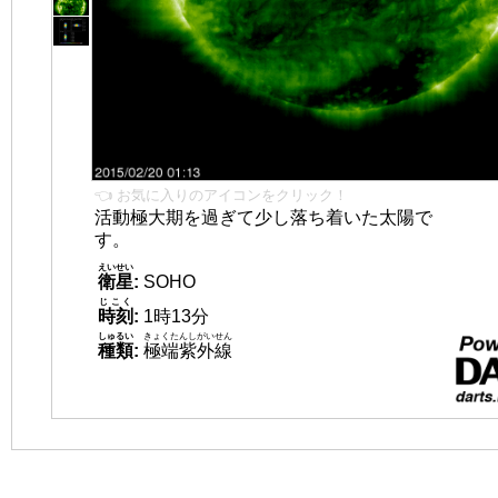
👈 お気に入りのアイコンをクリック！
活動極大期を過ぎて少し落ち着いた太陽で
す。
えいせい
衛星
:
SOHO
じこく
時刻
:
1時13分
しゅるい
きょくたんしがいせん
種類
:
極端紫外線