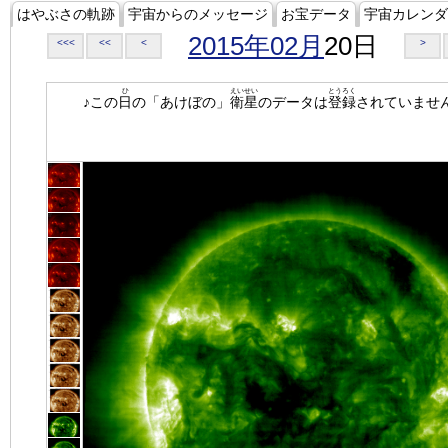
はやぶさの軌跡
宇宙からのメッセージ
お宝データ
宇宙カレンダ
2015年02月
20日
<<<
<<
<
>
ひ
えいせい
とうろく
♪この
日
の「あけぼの」
衛星
のデータは
登録
されていませ