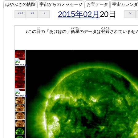
はやぶさの軌跡
宇宙からのメッセージ
お宝データ
宇宙カレンダ
2015年02月
20日
<<<
<<
<
>
ひ
えいせい
とうろく
♪この
日
の「あけぼの」
衛星
のデータは
登録
されていませ