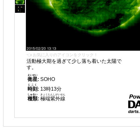
👈 お気に入りのアイコンをクリック！
活動極大期を過ぎて少し落ち着いた太陽で
す。
えいせい
衛星
:
SOHO
じこく
時刻
:
13時13分
しゅるい
きょくたんしがいせん
種類
:
極端紫外線