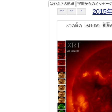
はやぶさの軌跡
宇宙からのメッセー
2015
<<<
<<
<
ひ
えいせい
♪この
日
の「あけぼの」
衛星