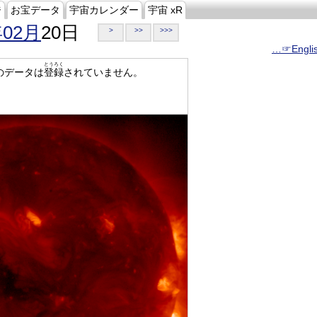
ジ
お宝データ
宇宙カレンダー
宇宙 xR
年02月
20日
>
>>
>>>
…☞Engli
とうろく
のデータは
登録
されていません。