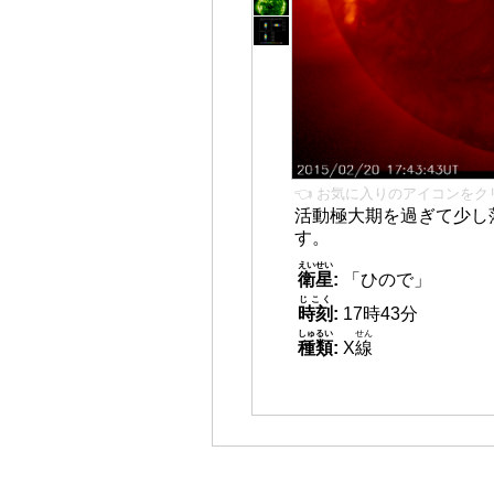
👈 お気に入りのアイコンをク
活動極大期を過ぎて少し
す。
えいせい
衛星
:
「ひので」
じこく
時刻
:
17時43分
しゅるい
せん
種類
:
X
線