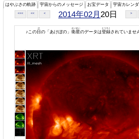
はやぶさの軌跡
宇宙からのメッセージ
お宝データ
宇宙カレンダ
2014年02月
20日
<<<
<<
<
>
ひ
えいせい
とうろく
♪この
日
の「あけぼの」
衛星
のデータは
登録
されていませ