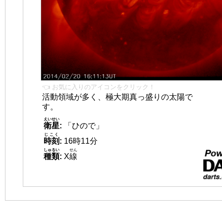
👈 お気に入りのアイコンをクリック！
活動領域が多く、極大期真っ盛りの太陽で
す。
えいせい
衛星
:
「ひので」
じこく
時刻
:
16時11分
しゅるい
せん
種類
:
X
線