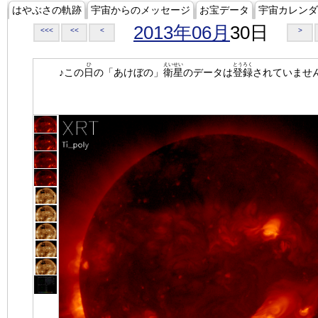
はやぶさの軌跡
宇宙からのメッセージ
お宝データ
宇宙カレンダ
2013年06月
30日
<<<
<<
<
>
ひ
えいせい
とうろく
♪この
日
の「あけぼの」
衛星
のデータは
登録
されていませ