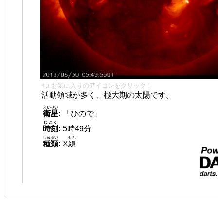
👈 お気に入りのアイコンをクリック！
活動領域が多く、極大期の太陽です。
えいせい
衛星
:
「ひので」
じこく
時刻
:
5時49分
しゅるい
せん
種類
:
X
線