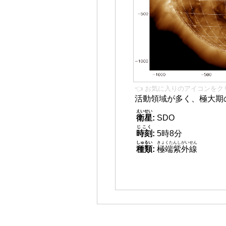
👈 お気に入りのアイコンをク
活動領域が多く、極大期
えいせい
衛星
:
SDO
じこく
時刻
:
5時8分
しゅるい
きょくたんしがいせん
種類
:
極端紫外線