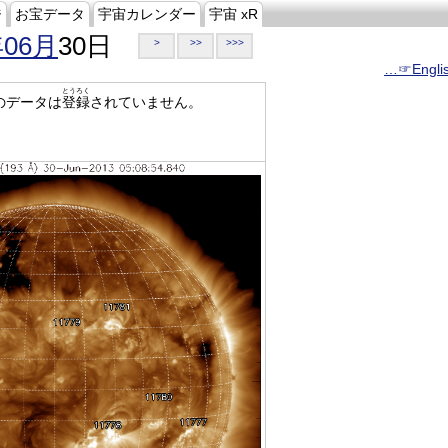
ジ
お宝データ
宇宙カレンダー
宇宙 xR
年06月
30日
>
>>
>>>
…☞Engli
とうろく
のデータは
登録
されていません。