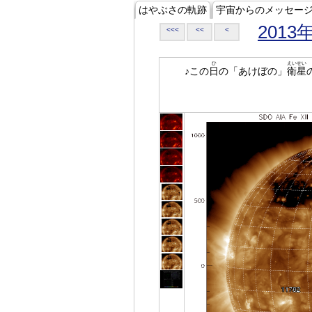
はやぶさの軌跡
宇宙からのメッセー
2013
<<<
<<
<
ひ
えいせい
♪この
日
の「あけぼの」
衛星