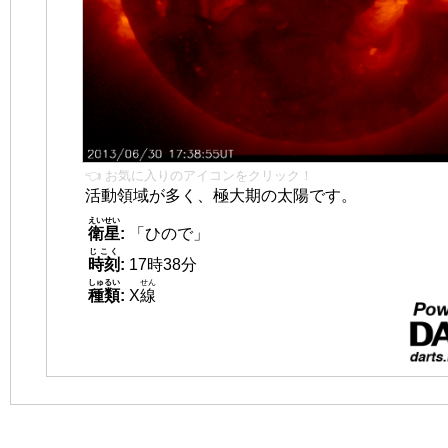
👈 お気に入りのアイコンをクリック！
活動領域が多く、極大期の太陽です。
えいせい
衛星
:
「ひので」
じこく
時刻
:
17時38分
しゅるい
せん
種類
:
X
線