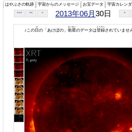
はやぶさの軌跡
宇宙からのメッセージ
お宝データ
宇宙カレンダ
2013年06月
30日
<<<
<<
<
>
ひ
えいせい
とうろく
♪この
日
の「あけぼの」
衛星
のデータは
登録
されていませ