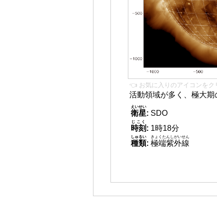
👈 お気に入りのアイコンをク
活動領域が多く、極大期
えいせい
衛星
:
SDO
じこく
時刻
:
1時18分
しゅるい
きょくたんしがいせん
種類
:
極端紫外線