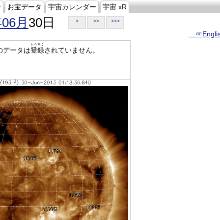
ジ
お宝データ
宇宙カレンダー
宇宙 xR
年06月
30日
>
>>
>>>
…☞Engli
とうろく
のデータは
登録
されていません。