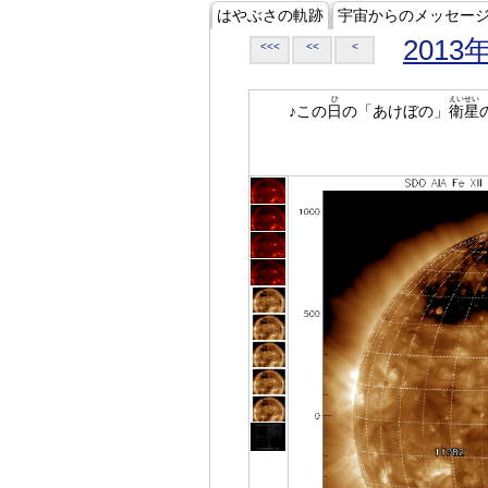
はやぶさの軌跡
宇宙からのメッセー
2013
<<<
<<
<
ひ
えいせい
♪この
日
の「あけぼの」
衛星