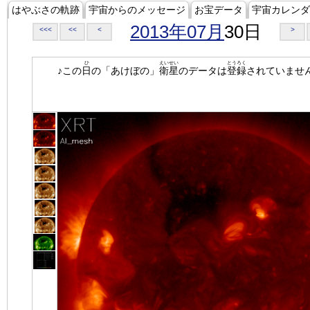
はやぶさの軌跡
宇宙からのメッセージ
お宝データ
宇宙カレンダ
2013年07月
30日
<<<
<<
<
>
ひ
えいせい
とうろく
♪この
日
の「あけぼの」
衛星
のデータは
登録
されていませ