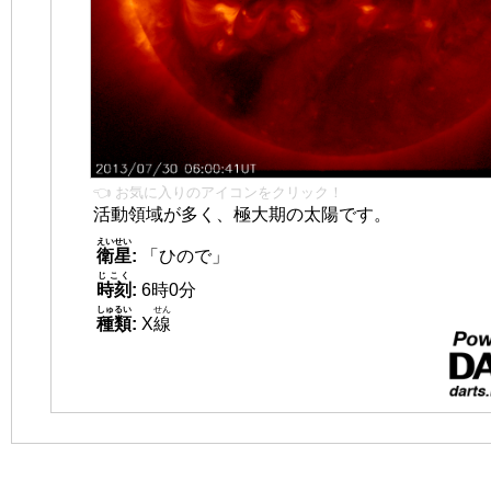
👈 お気に入りのアイコンをクリック！
活動領域が多く、極大期の太陽です。
えいせい
衛星
:
「ひので」
じこく
時刻
:
6時0分
しゅるい
せん
種類
:
X
線