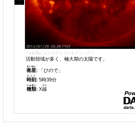
👈 お気に入りのアイコンをクリック！
活動領域が多く、極大期の太陽です。
えいせい
衛星
:
「ひので」
じこく
時刻
:
5時39分
しゅるい
せん
種類
:
X
線