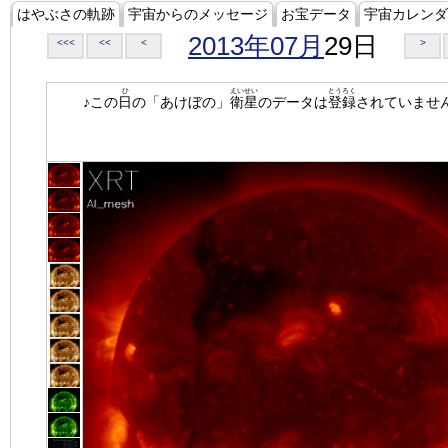
はやぶさの軌跡
宇宙からのメッセージ
お宝データ
宇宙カレンダ
2013年07月
29日
<<<
<<
<
>
ひ
えいせい
とうろく
♪この
日
の「あけぼの」
衛星
のデータは
登録
されていませ