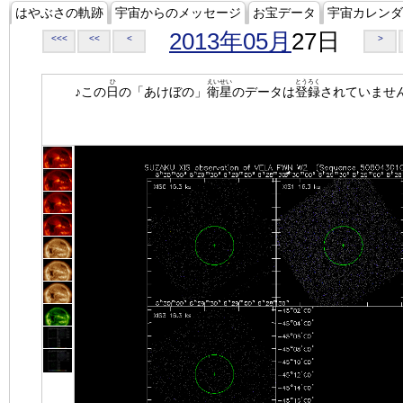
はやぶさの軌跡
宇宙からのメッセージ
お宝データ
宇宙カレンダ
2013年05月
27日
<<<
<<
<
>
ひ
えいせい
とうろく
♪この
日
の「あけぼの」
衛星
のデータは
登録
されていませ