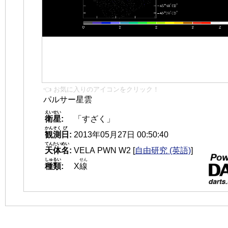
👈 お気に入りのアイコンをクリック！
パルサー星雲
えいせい
衛星
:
「すざく」
かんそく
び
観測
日
:
2013年05月27日 00:50:40
てんたいめい
天体名
:
VELA PWN W2
[
自由研究 (英語)
]
しゅるい
せん
種類
:
X
線