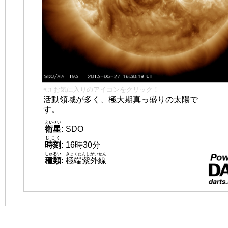
👈 お気に入りのアイコンをクリック！
活動領域が多く、極大期真っ盛りの太陽で
す。
えいせい
衛星
:
SDO
じこく
時刻
:
16時30分
しゅるい
きょくたんしがいせん
種類
:
極端紫外線