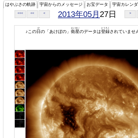
はやぶさの軌跡
宇宙からのメッセージ
お宝データ
宇宙カレンダ
2013年05月
27日
<<<
<<
<
>
ひ
えいせい
とうろく
♪この
日
の「あけぼの」
衛星
のデータは
登録
されていませ