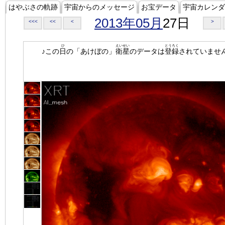
はやぶさの軌跡
宇宙からのメッセージ
お宝データ
宇宙カレンダ
2013年05月
27日
<<<
<<
<
>
ひ
えいせい
とうろく
♪この
日
の「あけぼの」
衛星
のデータは
登録
されていませ