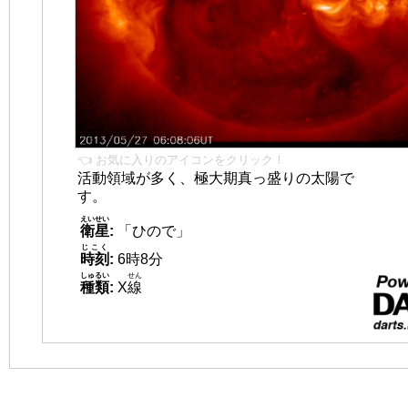
👈 お気に入りのアイコンをクリック！
活動領域が多く、極大期真っ盛りの太陽で
す。
えいせい
衛星
:
「ひので」
じこく
時刻
:
6時8分
しゅるい
せん
種類
:
X
線