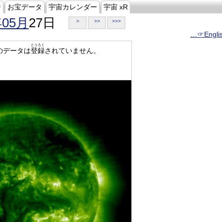
ジ
お宝データ
宇宙カレンダー
宇宙 xR
年05月
27日
>
>>
>>>
…☞Engli
とうろく
のデータは
登録
されていません。