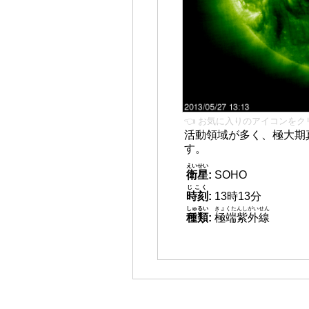
👈 お気に入りのアイコンをク
活動領域が多く、極大期
す。
えいせい
衛星
:
SOHO
じこく
時刻
:
13時13分
しゅるい
きょくたんしがいせん
種類
:
極端紫外線