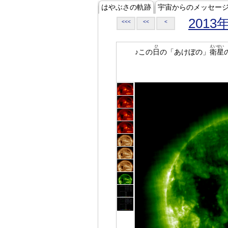
はやぶさの軌跡
宇宙からのメッセー
2013
<<<
<<
<
ひ
えいせい
♪この
日
の「あけぼの」
衛星