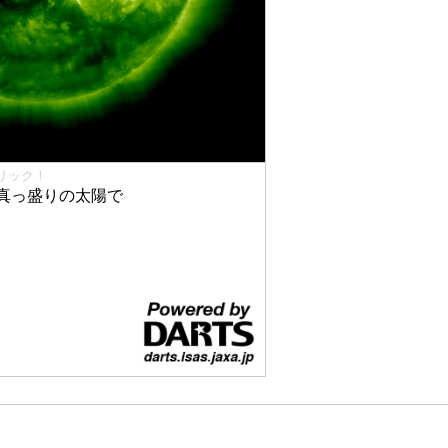
リック！
真っ盛りの太陽で