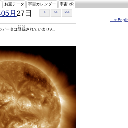
ジ
お宝データ
宇宙カレンダー
宇宙 xR
年05月
27日
>
>>
>>>
…☞Engli
とうろく
のデータは
登録
されていません。