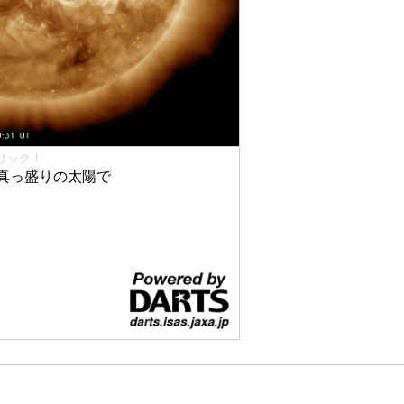
リック！
真っ盛りの太陽で