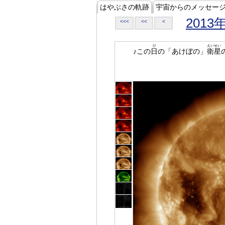
はやぶさの軌跡
宇宙からのメッセー
2013
<<<
<<
<
ひ
えいせい
♪この
日
の「あけぼの」
衛星