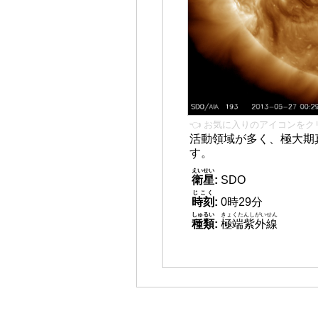
👈 お気に入りのアイコンをク
活動領域が多く、極大期
す。
えいせい
衛星
:
SDO
じこく
時刻
:
0時29分
しゅるい
きょくたんしがいせん
種類
:
極端紫外線