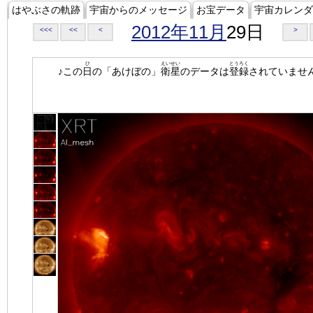
はやぶさの軌跡
宇宙からのメッセージ
お宝データ
宇宙カレンダ
2012年11月
29日
<<<
<<
<
>
ひ
えいせい
とうろく
♪この
日
の「あけぼの」
衛星
のデータは
登録
されていませ