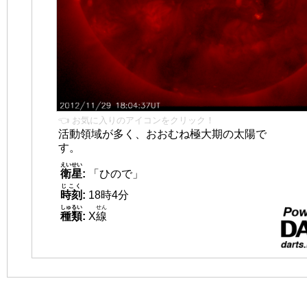
👈 お気に入りのアイコンをクリック！
活動領域が多く、おおむね極大期の太陽で
す。
えいせい
衛星
:
「ひので」
じこく
時刻
:
18時4分
しゅるい
せん
種類
:
X
線