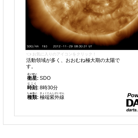
👈 お気に入りのアイコンをクリック！
活動領域が多く、おおむね極大期の太陽で
す。
えいせい
衛星
:
SDO
じこく
時刻
:
8時30分
しゅるい
きょくたんしがいせん
種類
:
極端紫外線