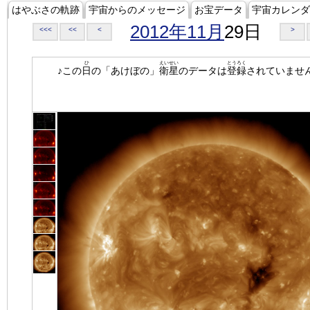
はやぶさの軌跡
宇宙からのメッセージ
お宝データ
宇宙カレンダ
2012年11月
29日
<<<
<<
<
>
ひ
えいせい
とうろく
♪この
日
の「あけぼの」
衛星
のデータは
登録
されていませ