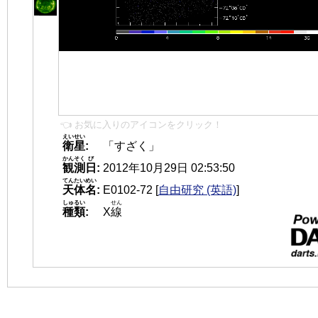
👈 お気に入りのアイコンをクリック！
えいせい
衛星
:
「すざく」
かんそく
び
観測
日
:
2012年10月29日 02:53:50
てんたいめい
天体名
:
E0102-72
[
自由研究 (英語)
]
しゅるい
せん
種類
:
X
線