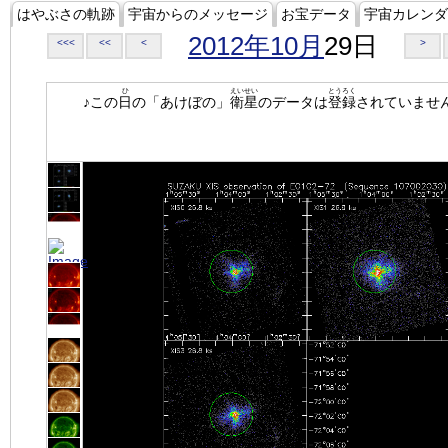
はやぶさの軌跡
宇宙からのメッセージ
お宝データ
宇宙カレンダ
2012年10月
29日
<<<
<<
<
>
ひ
えいせい
とうろく
♪この
日
の「あけぼの」
衛星
のデータは
登録
されていませ